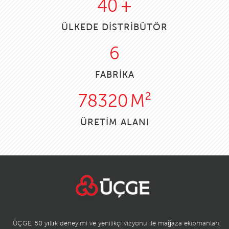
40
+
ÜLKEDE DİSTRİBÜTÖR
6
FABRİKA
90109
M²
ÜRETİM ALANI
ÜÇGE, 50 yıllık deneyimi ve yenilikçi vizyonu ile mağaza ekipmanları,