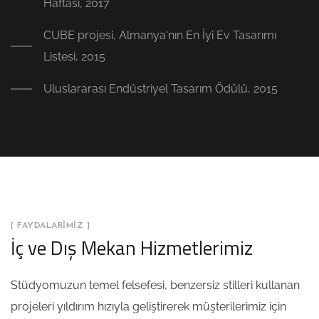
Haftası, 2017
CUBE projesi, Almanya'nın En İyi Ev Tasarımı
Listesi, 2015
Uluslararası Endüstriyel Tasarım Ödülü, 2015
[ FAYDALARIMIZ ]
İç ve Dış Mekan Hizmetlerimiz
Stüdyomuzun temel felsefesi, benzersiz stilleri kullanan
projeleri yıldırım hızıyla geliştirerek müşterilerimiz için