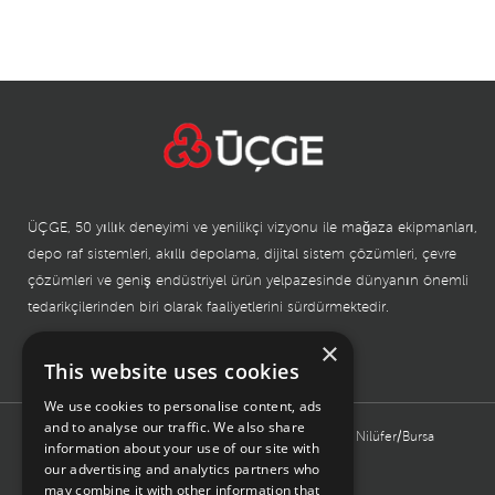
ÜÇGE, 50 yıllık deneyimi ve yenilikçi vizyonu ile mağaza ekipmanları,
depo raf sistemleri, akıllı depolama, dijital sistem çözümleri, çevre
çözümleri ve geniş endüstriyel ürün yelpazesinde dünyanın önemli
tedarikçilerinden biri olarak faaliyetlerini sürdürmektedir.
×
This website uses cookies
BURSA MERKEZ
We use cookies to personalise content, ads
and to analyse our traffic. We also share
Işıktepe Organize Sanayi, Kahverengi Sokak No:16 Nilüfer/Bursa
information about your use of our site with
TÜRKİYE
our advertising and analytics partners who
may combine it with other information that