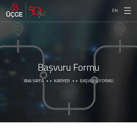
EN
Başvuru Formu
ANA SAYFA
KARIYER
BAŞVURU FORMU