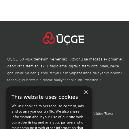
ÜÇGE, 50 yıllık deneyimi ve yenilikçi vizyonu ile mağaza ekipmanları,
depo raf sistemleri, akıllı depolama, dijital sistem çözümleri, çevre
çözümleri ve geniş endüstriyel ürün yelpazesinde dünyanın önemli
tedarikçilerinden biri olarak faaliyetlerini sürdürmektedir.
×
This website uses cookies
BURSA MERKEZ
We use cookies to personalise content, ads
and to analyse our traffic. We also share
Işıktepe Organize Sanayi, Kahverengi Sokak No:16 Nilüfer/Bursa
information about your use of our site with
TÜRKİYE
our advertising and analytics partners who
may combine it with other information that